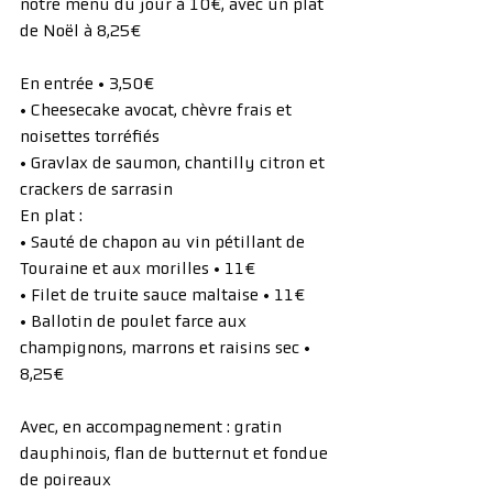
notre menu du jour à 10€, avec un plat 
de Noël à 8,25€
En entrée • 3,50€
• Cheesecake avocat, chèvre frais et 
noisettes torréfiés
• Gravlax de saumon, chantilly citron et 
crackers de sarrasin
En plat :
• Sauté de chapon au vin pétillant de 
Touraine et aux morilles • 11€
• Filet de truite sauce maltaise • 11€
• Ballotin de poulet farce aux 
champignons, marrons et raisins sec • 
8,25€
Avec, en accompagnement : gratin 
dauphinois, flan de butternut et fondue 
de poireaux