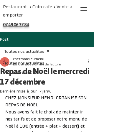
Restaurant • Coin café • Vente à
emporter
07 49 06 37 84
Post
Toutes nos actualités
chezmonsieurhenri
Toutes nos actualités
29 oct. 2025
1 min de lecture
Repas de Noël le mercredi
Nos événements
17 décembre
Dernière mise à jour :
7 janv.
CHEZ MONSIEUR HENRI ORGANISE SON 
REPAS DE NOËL
Nous avons fait le choix de maintenir 
nos tarifs et de proposer notre menu de 
Noël à 18€ (entrée + plat + dessert) et 