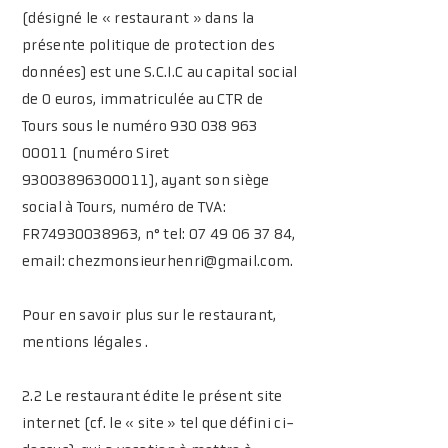
(désigné le « restaurant » dans la
présente politique de protection des
données) est une S.C.I.C au capital social
de 0 euros, immatriculée au CTR de
Tours sous le numéro
930 038 963
00011
(numéro Siret
93003896300011)
, ayant son siège
social à Tours, numéro de TVA:
FR74930038963, n° tel:
07 49 06 37 84
,
email:
chezmonsieurhenri@gmail.com
.
Pour en savoir plus sur le restaurant,
mentions légales .
2.2 Le restaurant édite le présent site
internet (cf. le « site » tel que défini ci-