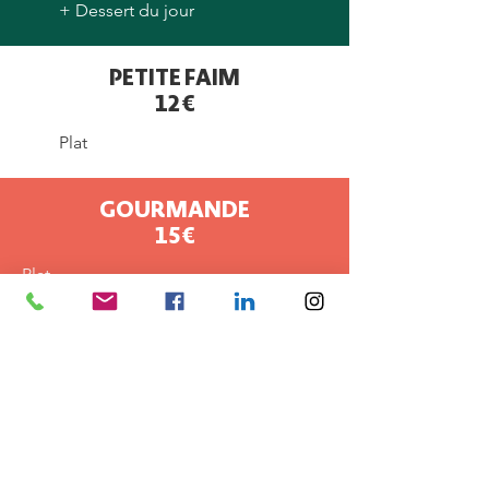
+ Dessert du jour
PETITE FAIM
12€
Plat
GOURMANDE
15€
Plat
+
une entrée
ou
un fromage
ou
un
dessert
PARFAITE
18€
Plat
+
une entrée