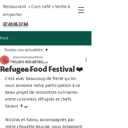
Restaurant • Coin café • Vente à
emporter
07 49 06 37 84
Post
Toutes nos actualités
chezmonsieurhenri
Toutes nos actualités
9 juin
1 min de lecture
Refugee Food Festival ❤️
Nos événements
C'est avec beaucoup de fierté qu'on 
vous annonce notre participation à ce 
beau projet de rencontres culinaires 
entre cuisiniers réfugiés et chefs 
locaux 👨‍🍳
Nicolas et Kalou, accompagnés par 
notre chouette équipe, vous proposent 