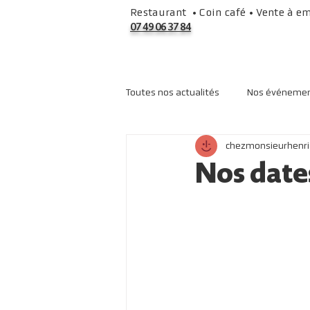
Restaurant • Coin café • Vente à e
07 49 06 37 84
Toutes nos actualités
Nos événeme
chezmonsieurhenri
Nos date