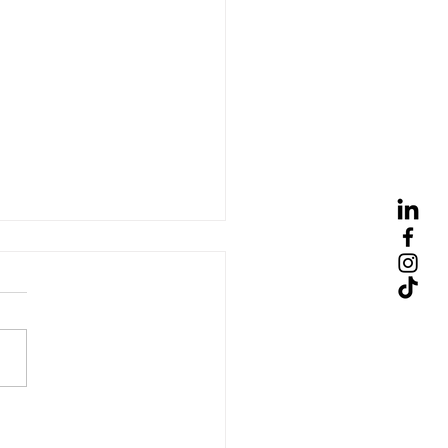
16ssions d'été🪩