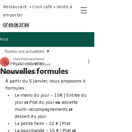
Restaurant • Coin café • Vente à
emporter
07 49 06 37 84
Post
Toutes nos actualités
chezmonsieurhenri
Toutes nos actualités
7 janv.
1 min de lecture
Nouvelles formules
Nos événements
À partir du 5 janvier, nous proposons 4 
formules :
Le menu du jour - 10€ | Entrée du 
jour 𝐞𝐭 Plat du jour 𝐨𝐮 assiette 
multi-accompagnements 𝐞𝐭 
dessert du jour
La petite faim - 12 € | Plat
La gourmande - 15 € | Plat 𝐞𝐭 