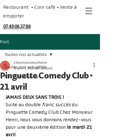
Restaurant • Coin café • Vente à
emporter
07 49 06 37 84
Post
Toutes nos actualités
chezmonsieurhenri
Toutes nos actualités
9 avr.
1 min de lecture
Pinguette Comedy Club •
Nos événements
21 avril
JAMAIS DEUX SANS TROIS !
Suite au double 
franc succès 
du 
Pinguette Comedy Club Chez Monsieur 
Henri, nous vous donnons rendez-vous 
pour une deuxième édition 
le mardi 21 
avril 