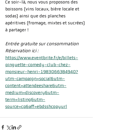
Ce soir-là, nous vous proposons des 
boissons (vins locaux, bière locale et 
sodas) ainsi que des planches 
apéritives (fromage, mixtes et sucrées) 
à partager !
Entrée gratuite sur consommation
Réservation ici : 
https://www.eventbrite.fr/e/billets-
pinguette-comedy-club-chez-
monsieur-henri-1983066384940?
utm-campaign=social&utm-
content=attendeeshare&utm-
medium=discovery&utm-
term=listing&utm-
source=cp&aff=ebdsshcopyurl